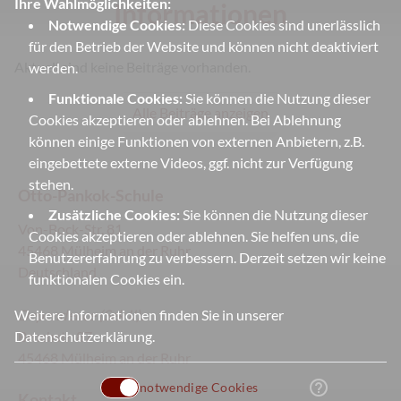
Ihre Wahlmöglichkeiten:
Informationen
Notwendige Cookies:
Diese Cookies sind unerlässlich
für den Betrieb der Website und können nicht deaktiviert
Aktuell sind keine Beiträge vorhanden.
werden.
Funktionale Cookies:
Sie können die Nutzung dieser
Alle Beiträge anzeigen
Cookies akzeptieren oder ablehnen. Bei Ablehnung
können einige Funktionen von externen Anbietern, z.B.
eingebettete externe Videos, ggf. nicht zur Verfügung
stehen.
Otto-Pankok-Schule
Zusätzliche Cookies:
Sie können die Nutzung dieser
Von-Bock-Str. 81
Cookies akzeptieren oder ablehnen. Sie helfen uns, die
45468 Mülheim an der Ruhr
Benutzererfahrung zu verbessern. Derzeit setzen wir keine
Deutschland
funktionalen Cookies ein.
Weitere Informationen finden Sie in unserer
Dependence
(Sek II):
Datenschutzerklärung
.
Bruchstr. 87
45468 Mülheim an der Ruhr
help_outline
notwendige Cookies
Kontakt