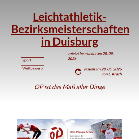
Leichtathletik-
Bezirksmeisterschaften
in Duisburg
zuletzt bearbeitet am
28. 05.
2026
Sport
Wettbewerb
erstellt am
28. 05. 2026
face
von
L. Krach
OP ist das Maß aller Dinge