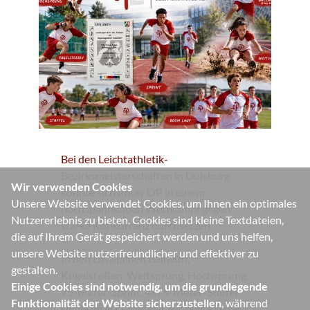
Bei den Leichtathletik-
Bezirksmeisterschaften in Duisburg
Wir verwenden Cookies
konnte sich unser OP in einem
Unsere Website verwendet Cookies, um Ihnen ein optimales
hochspannenden Wettkampf gegen
Nutzererlebnis zu bieten. Cookies sind kleine Textdateien,
starke Konkurrenz durchsetzen.
die auf Ihrem Gerät gespeichert werden und uns helfen,
unsere Website nutzerfreundlicher und effektiver zu
In den Disziplinen Ballwurf,
gestalten.
Kugelstoßen, Weitsprung, Hochsprung,
Einige Cookies sind notwendig, um die grundlegende
75-Meter-Sprint, 4x75-Meter-Staffel
Funktionalität der Website sicherzustellen
, während
sowie im 800-Meter-Lauf zeigte unser