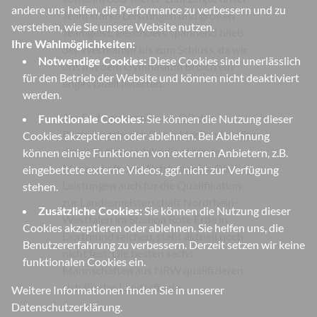
andere uns helfen, die Performance zu verbessern und zu
Team starke Leistungen und großen
verstehen, wie Sie unsere Website nutzen.
Teamgeist. Besonders spannend blieb
Ihre Wahlmöglichkeiten:
der Wettkampf bis zum Schluss, da wir
Notwendige Cookies:
Diese Cookies sind unerlässlich
uns mit dem Gymnasium Broich ein
für den Betrieb der Website und können nicht deaktiviert
enges Duell lieferten.
werden.
Am Ende gewann unser OP den
Funktionale Cookies:
Sie können die Nutzung dieser
Regierungsbezirk Düsseldorf und stellte
Cookies akzeptieren oder ablehnen. Bei Ablehnung
damit in diesem Jahr die stärkste
können einige Funktionen von externen Anbietern, z.B.
Mannschaft des Wettbewerbs. Ob die
eingebettete externe Videos, ggf. nicht zur Verfügung
Leistungen auch für die Qualifikation
stehen.
zur Landesmeisterschaft Nordrhein-
Zusätzliche Cookies:
Sie können die Nutzung dieser
Westfalen im Stadion Rote Erde in
Cookies akzeptieren oder ablehnen. Sie helfen uns, die
Dortmund reichen, steht aktuell noch
Benutzererfahrung zu verbessern. Derzeit setzen wir keine
nicht fest. Die besten sechs
funktionalen Cookies ein.
Mannschaften aus NRW qualifizieren
sich für das Landesfinale.
Weitere Informationen finden Sie in unserer
Datenschutzerklärung
.