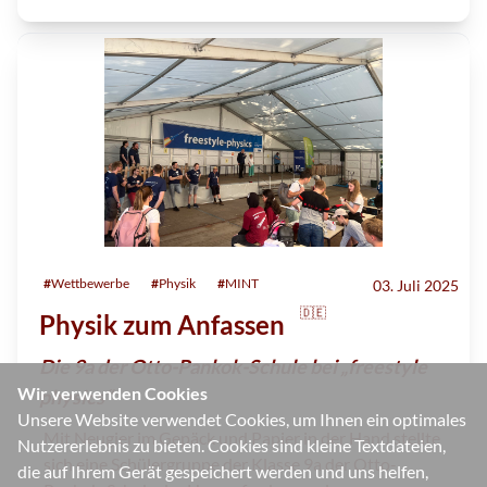
#
Wettbewerbe
#
Physik
#
MINT
03. Juli 2025
🇩🇪
Physik zum Anfassen
Die 9a der Otto-Pankok-Schule bei „freestyle
Wir verwenden Cookies
physics“
Unsere Website verwendet Cookies, um Ihnen ein optimales
Mit Neugier im Gepäck und Papier in der Hand stellte
Nutzererlebnis zu bieten. Cookies sind kleine Textdateien,
sich eine Schülergruppe der Klasse 9a der Otto-
die auf Ihrem Gerät gespeichert werden und uns helfen,