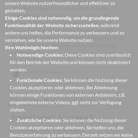
Pankok-Schule der Herausforderung des
unsere Website nutzerfreundlicher und effektiver zu
Physikwettbewerbs „freestyle physics“ an der
gestalten.
Universität Duisburg-Essen. Ziel war es, eine
Einige Cookies sind notwendig, um die grundlegende
zusammenklappbare Brücke ausschließlich aus
Funktionalität der Website sicherzustellen
, während
Papier zu konstruieren, die ein Gewicht von 400
andere uns helfen, die Performance zu verbessern und zu
Gramm tragen kann und dabei selbst möglichst leicht
verstehen, wie Sie unsere Website nutzen.
bleibt. Unsere Konstruktion erfüllte nicht nur alle
Ihre Wahlmöglichkeiten:
Maßvorgaben...
Notwendige Cookies:
Diese Cookies sind unerlässlich
für den Betrieb der Website und können nicht deaktiviert
werden.
01. 07. 2025, C. Lomann
Funktionale Cookies:
Sie können die Nutzung dieser
Cookies akzeptieren oder ablehnen. Bei Ablehnung
können einige Funktionen von externen Anbietern, z.B.
#
Nachhaltigkeit
#
Projektarbeit
#
Erdkunde
03. Juli
eingebettete externe Videos, ggf. nicht zur Verfügung
#
Klimawandel
2025
stehen.
🇩🇪
Projektarbeit Jahrgang 8
Zusätzliche Cookies:
Sie können die Nutzung dieser
Cookies akzeptieren oder ablehnen. Sie helfen uns, die
Themenbereich: Klimaschutz,
Benutzererfahrung zu verbessern. Derzeit setzen wir keine