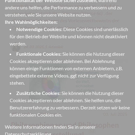
Funktionalität der Website sicherzustellen
, während
vorstellen, spannende Bücher entdecken … ! Auf der
andere uns helfen, die Performance zu verbessern und zu
einen Seite hat sich Ben Tillmann (Klasse 6c) , der
verstehen, wie Sie unsere Website nutzen.
diesjährige Schulsieger des Vorlesewettbewerbs der
Ihre Wahlmöglichkeiten:
Otto-Pankok-Schule, der Herausforderung der...
Notwendige Cookies:
Diese Cookies sind unerlässlich
für den Betrieb der Website und können nicht deaktiviert
werden.
24. 03. 2025, S. Adamiok
Funktionale Cookies:
Sie können die Nutzung dieser
Cookies akzeptieren oder ablehnen. Bei Ablehnung
können einige Funktionen von externen Anbietern, z.B.
eingebettete externe Videos, ggf. nicht zur Verfügung
stehen.
Zusätzliche Cookies:
Sie können die Nutzung dieser
Cookies akzeptieren oder ablehnen. Sie helfen uns, die
Benutzererfahrung zu verbessern. Derzeit setzen wir keine
#
Philosophie
#
Exkursionen
03. Juli 2025
funktionalen Cookies ein.
Philosophinnen und Philosophen
Weitere Informationen finden Sie in unserer
🇩🇪
besuchen Ausstellung!
Datenschutzerklärung
.