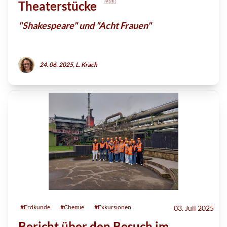
Theaterstücke
"Shakespeare" und "Acht Frauen"
24. 06. 2025, L. Krach
#
Erdkunde
#
Chemie
#
Exkursionen
03. Juli 2025
Bericht über den Besuch im