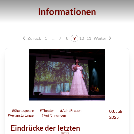
Informationen
chevron_left
chevron_right
Zurück
1
...
7
8
9
10
11
Weiter
#
Shakespeare
#
Theater
#
Acht Frauen
03. Juli
#
Veranstaltungen
#
Aufführungen
2025
Eindrücke der letzten
🇩🇪