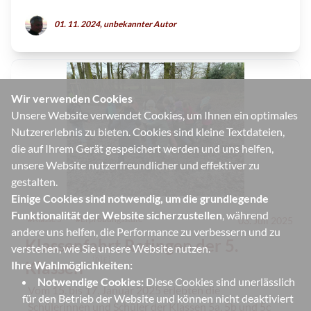
01. 11. 2024, unbekannter Autor
Wir verwenden Cookies
Unsere Website verwendet Cookies, um Ihnen ein optimales
Nutzererlebnis zu bieten. Cookies sind kleine Textdateien,
die auf Ihrem Gerät gespeichert werden und uns helfen,
unsere Website nutzerfreundlicher und effektiver zu
gestalten.
Einige Cookies sind notwendig, um die grundlegende
Funktionalität der Website sicherzustellen
, während
#
Klasse 5
#
Erprobungsstufe
03. Juli 2025
andere uns helfen, die Performance zu verbessern und zu
Klassenfahrt Ratingen der 5.
verstehen, wie Sie unsere Website nutzen.
🇩🇪
Klassen
Ihre Wahlmöglichkeiten:
Notwendige Cookies:
Diese Cookies sind unerlässlich
Vom 15. bis 17. Januar 2025 erlebten die
für den Betrieb der Website und können nicht deaktiviert
Schülerinnen und Schüler der Klassen 5a, 5b und 5c