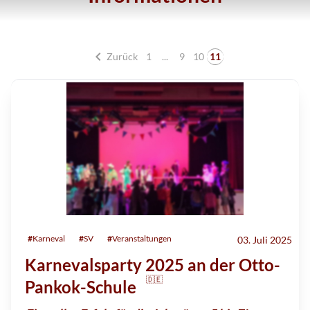
chevron_left
Zurück
1
...
9
10
11
#
Karneval
#
SV
#
Veranstaltungen
03. Juli 2025
Karnevalsparty 2025 an der Otto-
🇩🇪
Pankok-Schule