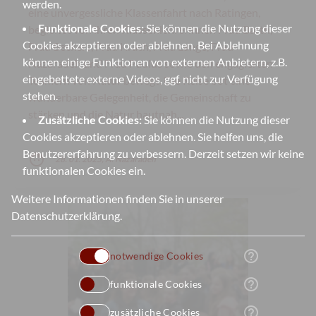
werden.
eine unvergessliche Klassenfahrt nach Ratingen,
Funktionale Cookies:
Sie können die Nutzung dieser
begleitet von ihren Klassenlehrerinnen Frau Barth,
Cookies akzeptieren oder ablehnen. Bei Ablehnung
Frau Beckers, Frau Krach, Frau Lange, Frau
können einige Funktionen von externen Anbietern, z.B.
Nazaradeh und Frau Paulus sowie den engagierten
eingebettete externe Videos, ggf. nicht zur Verfügung
Teamern von Natur bewegt. Die Reise bot eine
stehen.
wunderbare Gelegenheit, die Gemeinschaft zu
stärken und die Natur hautnah...
Zusätzliche Cookies:
Sie können die Nutzung dieser
Cookies akzeptieren oder ablehnen. Sie helfen uns, die
Benutzererfahrung zu verbessern. Derzeit setzen wir keine
face
28. 01. 2025, A. Nazaradeh
funktionalen Cookies ein.
Weitere Informationen finden Sie in unserer
Datenschutzerklärung
.
help_outline
notwendige Cookies
help_outline
funktionale Cookies
help_outline
zusätzliche Cookies