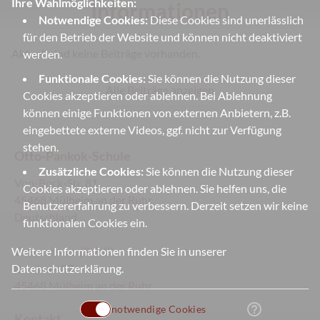
Ihre Wahlmöglichkeiten:
Informationen
Notwendige Cookies:
Diese Cookies sind unerlässlich
für den Betrieb der Website und können nicht deaktiviert
Aktuell sind keine Beiträge vorhanden.
werden.
Funktionale Cookies:
Sie können die Nutzung dieser
Alle Beiträge anzeigen
Cookies akzeptieren oder ablehnen. Bei Ablehnung
können einige Funktionen von externen Anbietern, z.B.
eingebettete externe Videos, ggf. nicht zur Verfügung
stehen.
Otto-Pankok-Schule
Zusätzliche Cookies:
Sie können die Nutzung dieser
Von-Bock-Str. 81
Cookies akzeptieren oder ablehnen. Sie helfen uns, die
45468 Mülheim an der Ruhr
Benutzererfahrung zu verbessern. Derzeit setzen wir keine
Deutschland
funktionalen Cookies ein.
Weitere Informationen finden Sie in unserer
Dependence
(Sek II):
Datenschutzerklärung
.
Bruchstr. 87
45468 Mülheim an der Ruhr
help_outline
notwendige Cookies
Kontakt