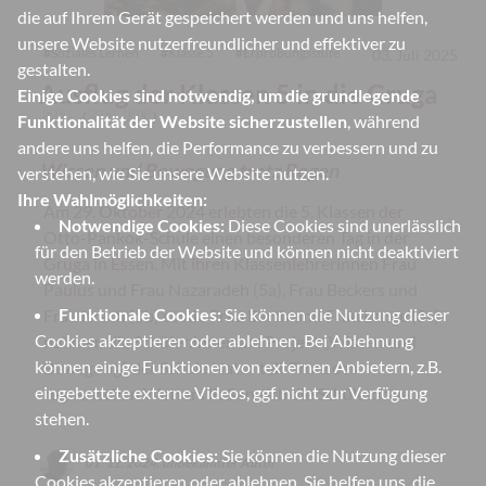
die auf Ihrem Gerät gespeichert werden und uns helfen,
unsere Website nutzerfreundlicher und effektiver zu
#
Soziales Lernen
#
Klasse 5
#
Erprobungsstufe
03. Juli 2025
gestalten.
Ausflug der Klassen 5 in die Gruga
Einige Cookies sind notwendig, um die grundlegende
🇩🇪
(
🇬🇧
,
🇫🇷
)
Funktionalität der Website sicherzustellen
, während
andere uns helfen, die Performance zu verbessern und zu
Wissen und Bewegung trotz Regen
verstehen, wie Sie unsere Website nutzen.
Ihre Wahlmöglichkeiten:
Am 29. Oktober 2024 erlebten die 5. Klassen der
Notwendige Cookies:
Diese Cookies sind unerlässlich
Otto-Pankok-Schule einen besonderen Tag in der
für den Betrieb der Website und können nicht deaktiviert
Gruga in Essen. Mit ihren Klassenlehrerinnen Frau
werden.
Paulus und Frau Nazaradeh (5a), Frau Beckers und
Funktionale Cookies:
Sie können die Nutzung dieser
Frau Krach (5b) sowie Frau Barth und Frau Lange (5c)
Cookies akzeptieren oder ablehnen. Bei Ablehnung
nahmen die Schüler:innen am Projekt „Wissen und
können einige Funktionen von externen Anbietern, z.B.
Bewegung“ der Schule Natur teil. Trotz des
eingebettete externe Videos, ggf. nicht zur Verfügung
regnerischen Wetters ließen sich die Schüler:innen...
stehen.
Zusätzliche Cookies:
Sie können die Nutzung dieser
01. 11. 2024, unbekannter Autor
Cookies akzeptieren oder ablehnen. Sie helfen uns, die