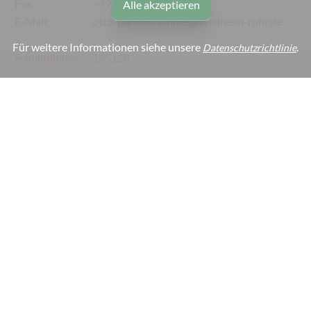
Fax:
+49 208 45539 99
Alle akzeptieren
E-Mail:
otto-pankok-schule@muelheim-ruhr.de
Für weitere Informationen siehe unsere
.
Datenschutzrichtlinie
Schulnummer:
165128
Webmaster:
webmaster@otto-pankok-schule.de
Links
Impressum
Datenschutz
Barrierefreiheit
Cookie-Einstellungen
Copyright © 2026 by C. Lomann
All rights reserved.