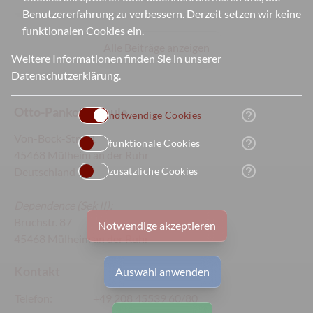
Benutzererfahrung zu verbessern. Derzeit setzen wir keine
funktionalen Cookies ein.
Alle Beiträge anzeigen
Weitere Informationen finden Sie in unserer
Datenschutzerklärung
.
Otto-Pankok-Schule
help_outline
notwendige Cookies
Von-Bock-Str. 81
help_outline
funktionale Cookies
45468 Mülheim an der Ruhr
help_outline
zusätzliche Cookies
Deutschland
Dependence
(Sek II):
Bruchstr. 87
Notwendige akzeptieren
45468 Mülheim an der Ruhr
Kontakt
Auswahl anwenden
Telefon:
+49 208 45539 60/80