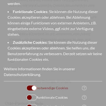
werden.
durften wir vor Kurzem im Geschichtsunterricht eine
besondere Veranstaltung erleben: Benjamin Haase
Funktionale Cookies:
Sie können die Nutzung dieser
von der Helmut-Kohl-Stiftung besuchte unseren Kurs
Cookies akzeptieren oder ablehnen. Bei Ablehnung
und nahm uns in einer eindrucksvollen Multimedia-
können einige Funktionen von externen Anbietern, z.B.
Präsentation mit auf eine Reise durch die deutsche
eingebettete externe Videos, ggf. nicht zur Verfügung
Geschichte. Könntest du dir vorstellen, von deiner
stehen.
Familie und deinen Freunden getrennt zu sein, nur
Zusätzliche Cookies:
Sie können die Nutzung dieser
weil eine Regierung das so bestimmt?...
Cookies akzeptieren oder ablehnen. Sie helfen uns, die
Benutzererfahrung zu verbessern. Derzeit setzen wir keine
funktionalen Cookies ein.
face
19. 05. 2026, L. Krach
Weitere Informationen finden Sie in unserer
Datenschutzerklärung
.
Alle Beiträge anzeigen
help_outline
notwendige Cookies
help_outline
funktionale Cookies
Otto-Pankok-Schule