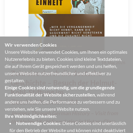
Wir verwenden Cookies
Unsere Website verwendet Cookies, um Ihnen ein optimales
Nutzererlebnis zu bieten. Cookies sind kleine Textdateien,
#
Geschichte
19. Mai 2026
die auf Ihrem Gerät gespeichert werden und uns helfen,
Zeitreise durch die deutsche
unsere Website nutzerfreundlicher und effektiver zu
gestalten.
Geschichte – Besuch der Helmut-
Einige Cookies sind notwendig, um die grundlegende
Kohl-Stiftung im
Funktionalität der Website sicherzustellen
, während
🇩🇪
Geschichtsunterricht
andere uns helfen, die Performance zu verbessern und zu
verstehen, wie Sie unsere Website nutzen.
Journey Through German History – Visit from
Ihre Wahlmöglichkeiten:
the Helmut Kohl Foundation in History Class
Notwendige Cookies:
Diese Cookies sind unerlässlich
für den Betrieb der Website und können nicht deaktiviert
Organisiert von der Klasse von Frau Logeswaran